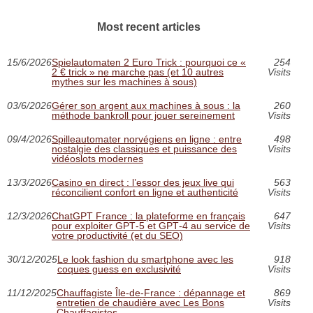
Most recent articles
15/6/2026
Spielautomaten 2 Euro Trick : pourquoi ce «
254
2 € trick » ne marche pas (et 10 autres
Visits
mythes sur les machines à sous)
03/6/2026
Gérer son argent aux machines à sous : la
260
méthode bankroll pour jouer sereinement
Visits
09/4/2026
Spilleautomater norvégiens en ligne : entre
498
nostalgie des classiques et puissance des
Visits
vidéoslots modernes
13/3/2026
Casino en direct : l’essor des jeux live qui
563
réconcilient confort en ligne et authenticité
Visits
12/3/2026
ChatGPT France : la plateforme en français
647
pour exploiter GPT‑5 et GPT‑4 au service de
Visits
votre productivité (et du SEO)
30/12/2025
Le look fashion du smartphone avec les
918
coques guess en exclusivité
Visits
11/12/2025
Chauffagiste Île-de-France : dépannage et
869
entretien de chaudière avec Les Bons
Visits
Chauffagistes