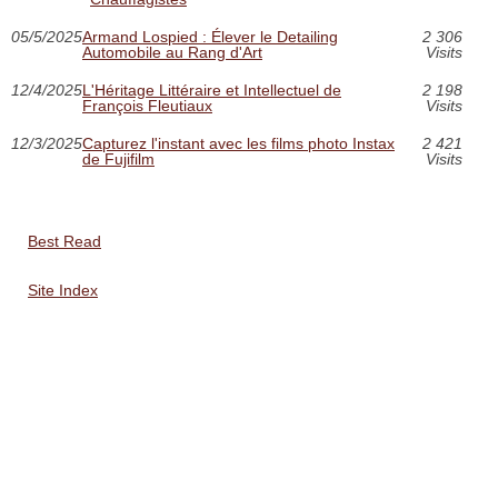
05/5/2025
Armand Lospied : Élever le Detailing
2 306
Automobile au Rang d'Art
Visits
12/4/2025
L'Héritage Littéraire et Intellectuel de
2 198
François Fleutiaux
Visits
12/3/2025
Capturez l'instant avec les films photo Instax
2 421
de Fujifilm
Visits
Best Read
Site Index