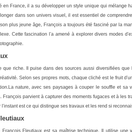
 en France, il a su développer un style unique qui mélange h
plonger dans son univers visuel, il est essentiel de comprendr
s son plus jeune âge, François a toujours été fasciné par la ma
exe. Cette fascination l'a amené à explorer divers modes d'e
hotographie.
aux
e que riche. Il puise dans des sources aussi diversifiées que 
réativité. Selon ses propres mots, chaque cliché est le fruit d'
ition.La nature, avec ses paysages à couper le souffle et sa v
. François parvient à capturer des moments fugaces et à les t
 l'instant est ce qui distingue ses travaux et les rend si reconna
leutiaux
 François Fleutiaux est sa maîtrise technique. Il utilise une 