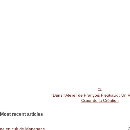
Dans l'Atelier de François Fleutiaux : Un
Cœur de la Création
Most recent articles
omme en cuir de Manegane
2