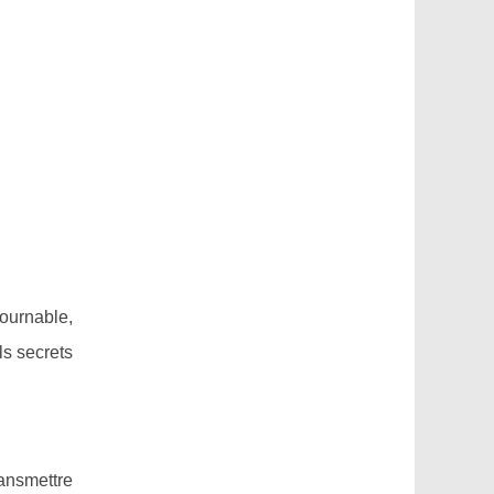
ournable,
ls secrets
ansmettre