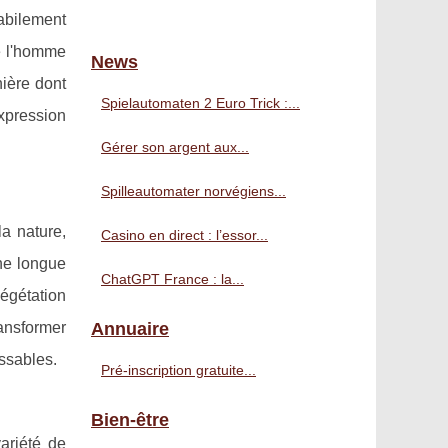
abilement
e l'homme
News
nière dont
Spielautomaten 2 Euro Trick :...
xpression
Gérer son argent aux...
Spilleautomater norvégiens...
la nature,
Casino en direct : l’essor...
une longue
ChatGPT France : la...
égétation
ransformer
Annuaire
issables.
Pré‑inscription gratuite...
Bien-être
variété de