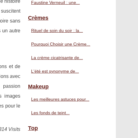
e histoire
Faustine Verneuil : une...
 suscitent
Crèmes
toire sans
s un autre
Rituel de soin du soir : la...
Pourquoi Choisir une Crème...
La crème cicatrisante de...
ions et de
L'été est synonyme de...
tions avec
a passion
Makeup
es images
Les meilleures astuces pour...
es pour le
Les fonds de teint...
Top
314 Visits