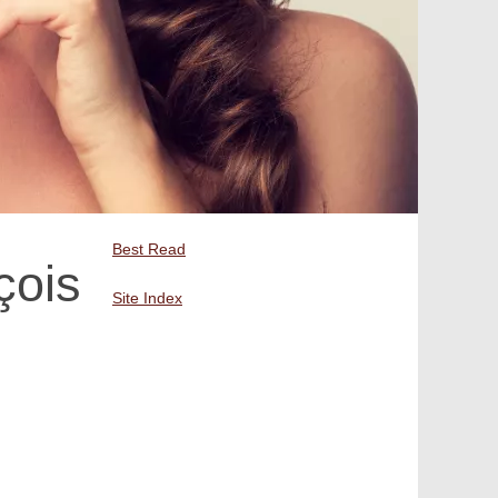
Best Read
çois
Site Index