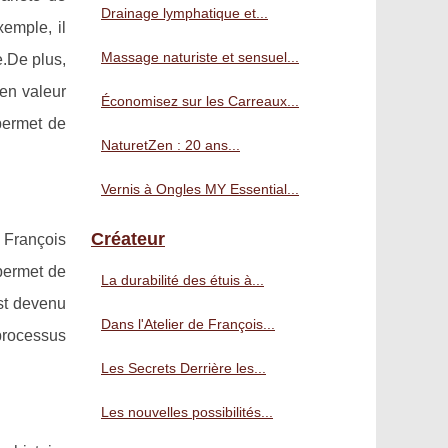
Drainage lymphatique et...
emple, il
Massage naturiste et sensuel...
e.De plus,
 en valeur
Économisez sur les Carreaux...
permet de
NaturetZen : 20 ans...
Vernis à Ongles MY Essential...
Créateur
 François
 permet de
La durabilité des étuis à...
est devenu
Dans l'Atelier de François...
processus
Les Secrets Derrière les...
Les nouvelles possibilités...