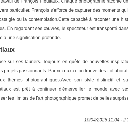
e travail de François Fleutiaux. Chaque photographie raconte un
vers particulier. François s'efforce de capturer des moments qui
nostalgie ou la contemplation.Cette capacité à raconter une his
es. En regardant ses œuvres, le spectateur est transporté dan
 a une signification profonde.
tiaux
ose sur ses lauriers. Toujours en quête de nouvelles inspirat
urs projets passionnants. Parmi ceux-ci, on trouve des collabora
aux thèmes photographiques.Avec son style distinctif et s
eutiaux est prêt à continuer d'émerveiller le monde avec s
ser les limites de l'art photographique promet de belles surpris
10/04/2025 11:04 - 2 