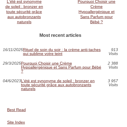
L'été est synonyme
Pourquoi Choisir une
de soleil : bronzer en
Crème
toute sécurité grâce
Hypoallergénique et
aux autobronzants
Sans Parfum pour
naturels
Bébé ?
Most recent articles
16/11/2025
Rituel de soin du soir : la crème anti-taches
913
qui sublime votre teint
Visits
29/3/2025
Pourquoi Choisir une Crème
2 388
Hypoallergénique et Sans Parfum pour Bébé
Visits
?
04/6/2023
L'été est synonyme de soleil : bronzer en
3 957
toute sécurité grâce aux autobronzants
Visits
naturels
Best Read
Site Index