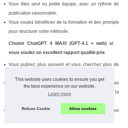
Vous êtes seul ou petite équipe, avec un rythme de
publication raisonnable.
Vous voulez bénéficier de la formation et des prompts
pour structurer votre méthode.
Choisir ChatGPT 4 MAXI (GPT‑4.1 + web) si
vous voulez un excellent rapport qualité-prix
Vous publiez plus souvent et vous cherchez plus de
confort (vitesse, raisonnement avancé).
This website uses cookies to ensure you get
Vous appréciez la recherche web pour certains cas
the best experience on our website.
d’usage (selon les fonctionnalités disponibles dans la
Learn more
formule).
Refuse Cookie
Allow cookies
Vous souhaitez une allocation journalière plus
avantageuse pour un usage pro intensif.