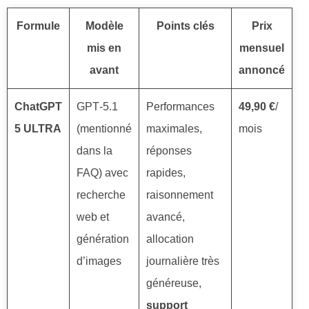
Formule
Modèle
Points clés
Prix
mis en
mensuel
avant
annoncé
ChatGPT
GPT‑5.1
Performances
49,90 €
/
5 ULTRA
(mentionné
maximales,
mois
dans la
réponses
FAQ) avec
rapides,
recherche
raisonnement
web et
avancé,
génération
allocation
d’images
journalière très
généreuse,
support