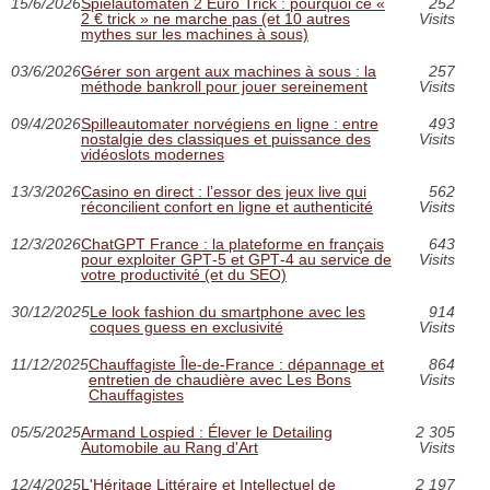
15/6/2026
Spielautomaten 2 Euro Trick : pourquoi ce «
252
2 € trick » ne marche pas (et 10 autres
Visits
mythes sur les machines à sous)
03/6/2026
Gérer son argent aux machines à sous : la
257
méthode bankroll pour jouer sereinement
Visits
09/4/2026
Spilleautomater norvégiens en ligne : entre
493
nostalgie des classiques et puissance des
Visits
vidéoslots modernes
13/3/2026
Casino en direct : l’essor des jeux live qui
562
réconcilient confort en ligne et authenticité
Visits
12/3/2026
ChatGPT France : la plateforme en français
643
pour exploiter GPT‑5 et GPT‑4 au service de
Visits
votre productivité (et du SEO)
30/12/2025
Le look fashion du smartphone avec les
914
coques guess en exclusivité
Visits
11/12/2025
Chauffagiste Île-de-France : dépannage et
864
entretien de chaudière avec Les Bons
Visits
Chauffagistes
05/5/2025
Armand Lospied : Élever le Detailing
2 305
Automobile au Rang d'Art
Visits
12/4/2025
L'Héritage Littéraire et Intellectuel de
2 197