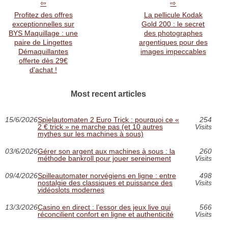
Profitez des offres
La pellicule Kodak
exceptionnelles sur
Gold 200 : le secret
BYS Maquillage : une
des photographes
paire de Lingettes
argentiques pour des
Démaquillantes
images impeccables
offerte dès 29€
d'achat !
Most recent articles
15/6/2026
Spielautomaten 2 Euro Trick : pourquoi ce «
254
2 € trick » ne marche pas (et 10 autres
Visits
mythes sur les machines à sous)
03/6/2026
Gérer son argent aux machines à sous : la
260
méthode bankroll pour jouer sereinement
Visits
09/4/2026
Spilleautomater norvégiens en ligne : entre
498
nostalgie des classiques et puissance des
Visits
vidéoslots modernes
13/3/2026
Casino en direct : l’essor des jeux live qui
566
réconcilient confort en ligne et authenticité
Visits