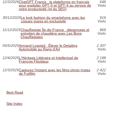
12/3/2026
ChatGPT France : la plateforme en français
648
pour exploiter GPT‑5 et GPT‑4 au service de
Visits
votre productivité (et du SEO)
30/12/2025
Le look fashion du smartphone avec les
919
coques guess en exclusivité
Visits
11/12/2025
Chauffagiste Île-de-France : dépannage et
869
entretien de chaudière avec Les Bons
Visits
Chauffagistes
05/5/2025
Armand Lospied : Élever le Detailing
2 307
Automobile au Rang d'Art
Visits
12/4/2025
L'Héritage Littéraire et Intellectuel de
2 198
François Fleutiaux
Visits
12/3/2025
Capturez l'instant avec les films photo Instax
2 422
de Fujifilm
Visits
Best Read
Site Index