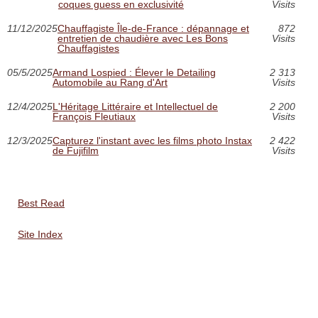
coques guess en exclusivité
Visits
11/12/2025
Chauffagiste Île-de-France : dépannage et
872
entretien de chaudière avec Les Bons
Visits
Chauffagistes
05/5/2025
Armand Lospied : Élever le Detailing
2 313
Automobile au Rang d'Art
Visits
12/4/2025
L'Héritage Littéraire et Intellectuel de
2 200
François Fleutiaux
Visits
12/3/2025
Capturez l'instant avec les films photo Instax
2 422
de Fujifilm
Visits
Best Read
Site Index