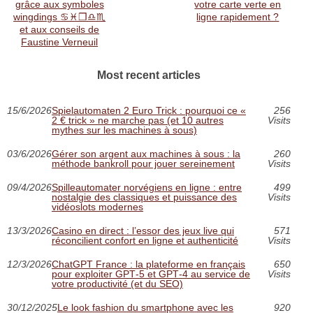
grâce aux symboles
votre carte verte en
wingdings ♋︎♓︎❒︎♎︎♏︎
ligne rapidement ?
et aux conseils de
Faustine Verneuil
Most recent articles
15/6/2026
Spielautomaten 2 Euro Trick : pourquoi ce «
256
2 € trick » ne marche pas (et 10 autres
Visits
mythes sur les machines à sous)
03/6/2026
Gérer son argent aux machines à sous : la
260
méthode bankroll pour jouer sereinement
Visits
09/4/2026
Spilleautomater norvégiens en ligne : entre
499
nostalgie des classiques et puissance des
Visits
vidéoslots modernes
13/3/2026
Casino en direct : l’essor des jeux live qui
571
réconcilient confort en ligne et authenticité
Visits
12/3/2026
ChatGPT France : la plateforme en français
650
pour exploiter GPT‑5 et GPT‑4 au service de
Visits
votre productivité (et du SEO)
30/12/2025
Le look fashion du smartphone avec les
920