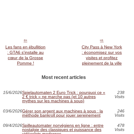
Les fans en ébullition
City Pass à New York
: GTA6 s'installe au
: économisez sur vos
cœur de la Grosse
visites et profitez
Pomme !
pleinement de la ville
Most recent articles
15/6/2026
Spielautomaten 2 Euro Trick : pourquoi ce «
238
2 € trick » ne marche pas (et 10 autres
Visits
mythes sur les machines à sous)
03/6/2026
Gérer son argent aux machines à sous : la
246
méthode bankroll pour jouer sereinement
Visits
09/4/2026
Spilleautomater norvégiens en ligne : entre
478
nostalgie des classiques et puissance des
Visits
vidéoslots modernes