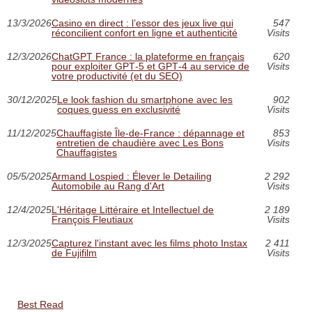
13/3/2026
Casino en direct : l’essor des jeux live qui
547
réconcilient confort en ligne et authenticité
Visits
12/3/2026
ChatGPT France : la plateforme en français
620
pour exploiter GPT‑5 et GPT‑4 au service de
Visits
votre productivité (et du SEO)
30/12/2025
Le look fashion du smartphone avec les
902
coques guess en exclusivité
Visits
11/12/2025
Chauffagiste Île-de-France : dépannage et
853
entretien de chaudière avec Les Bons
Visits
Chauffagistes
05/5/2025
Armand Lospied : Élever le Detailing
2 292
Automobile au Rang d'Art
Visits
12/4/2025
L'Héritage Littéraire et Intellectuel de
2 189
François Fleutiaux
Visits
12/3/2025
Capturez l'instant avec les films photo Instax
2 411
de Fujifilm
Visits
Best Read